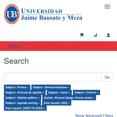
Toggl
navig
Search
Search
Go
Subject: Prensa ×
Subject: Sensacionalismo ×
Subject: Artículo de opinión ×
Subject: Juicio ×
Subject: Criterio ×
Subject: Opinión pública ×
Author: Alvarez Idrugo, Alvaro Jesús ×
Subject: Agenda setting ×
Date issued: 2022 ×
Date issued: [2020 TO 2023] ×
Show Advanced Filters