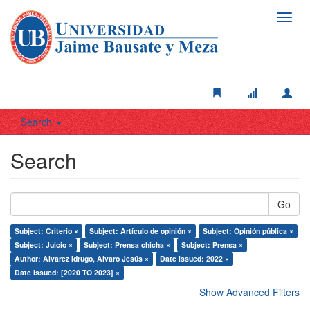
Toggl
navig
Search
Search
Go
Subject: Criterio ×
Subject: Artículo de opinión ×
Subject: Opinión pública ×
Subject: Juicio ×
Subject: Prensa chicha ×
Subject: Prensa ×
Author: Alvarez Idrugo, Alvaro Jesús ×
Date issued: 2022 ×
Date issued: [2020 TO 2023] ×
Show Advanced Filters