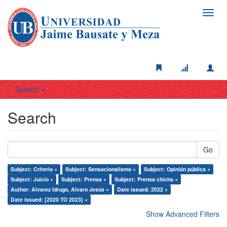
Toggl
navig
Search
Search
Go
Subject: Criterio ×
Subject: Sensacionalismo ×
Subject: Opinión pública ×
Subject: Juicio ×
Subject: Prensa ×
Subject: Prensa chicha ×
Author: Alvarez Idrugo, Alvaro Jesús ×
Date issued: 2022 ×
Date issued: [2020 TO 2023] ×
Show Advanced Filters