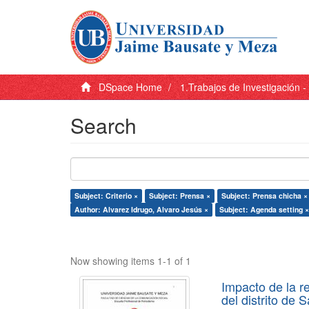
DSpace Home
1.Trabajos de Investigación 
Search
Subject: Criterio ×
Subject: Prensa ×
Subject: Prensa chicha ×
Author: Alvarez Idrugo, Alvaro Jesús ×
Subject: Agenda setting ×
Now showing items 1-1 of 1
Impacto de la r
del distrito de