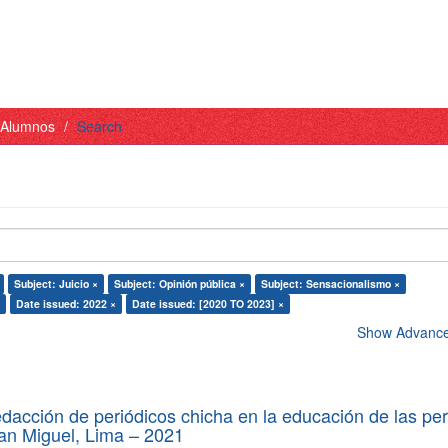
- Alumnos
Search
Subject: Juicio ×
Subject: Opinión pública ×
Subject: Sensacionalismo ×
Date issued: 2022 ×
Date issued: [2020 TO 2023] ×
Show Advanced
edacción de periódicos chicha en la educación de las pe
 San Miguel, Lima – 2021