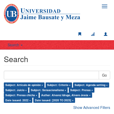
Toggl
navig
Search
Search
Go
Subject: Artículo de opinión ×
Subject: Criterio ×
Subject: Agenda setting ×
Subject: Juicio ×
Subject: Sensacionalismo ×
Subject: Prensa ×
Subject: Prensa chicha ×
Author: Alvarez Idrugo, Alvaro Jesús ×
Date issued: 2022 ×
Date issued: [2020 TO 2023] ×
Show Advanced Filters