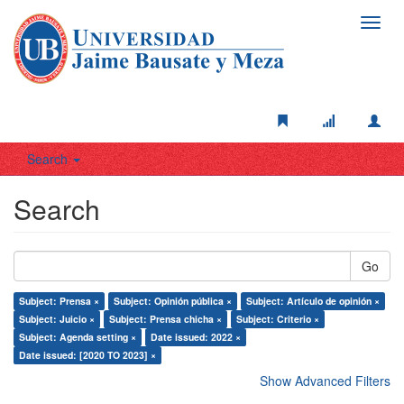
Toggl
navig
Search
Search
Go
Subject: Prensa ×
Subject: Opinión pública ×
Subject: Artículo de opinión ×
Subject: Juicio ×
Subject: Prensa chicha ×
Subject: Criterio ×
Subject: Agenda setting ×
Date issued: 2022 ×
Date issued: [2020 TO 2023] ×
Show Advanced Filters