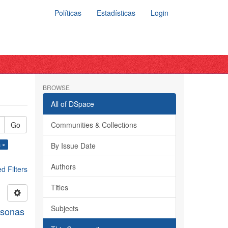
Políticas
Estadísticas
Login
BROWSE
All of DSpace
Go
Communities & Collections
 ×
By Issue Date
Authors
 Filters
Titles
Subjects
rsonas