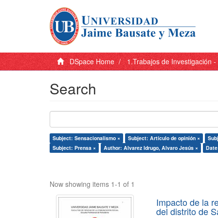
DSpace Home
1.Trabajos de Investigación 
Search
Subject: Sensacionalismo ×
Subject: Artículo de opinión ×
Subj
Subject: Prensa ×
Author: Alvarez Idrugo, Alvaro Jesús ×
Date
Now showing items 1-1 of 1
Impacto de la r
del distrito de