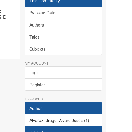
This Community
e
By Issue Date
? El
Authors
Titles
Subjects
MY ACCOUNT
Login
Register
DISCOVER
Author
Alvarez Idrugo, Alvaro Jesús (1)