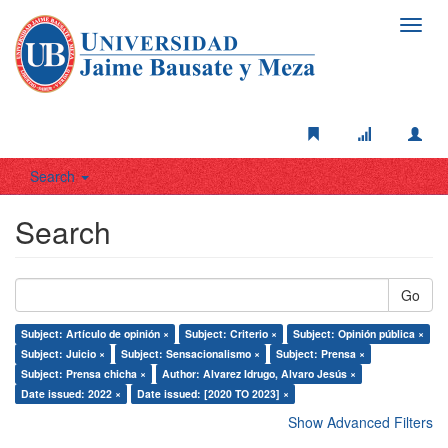
Toggl
navig
Search
Search
Go
Subject: Artículo de opinión ×
Subject: Criterio ×
Subject: Opinión pública ×
Subject: Juicio ×
Subject: Sensacionalismo ×
Subject: Prensa ×
Subject: Prensa chicha ×
Author: Alvarez Idrugo, Alvaro Jesús ×
Date issued: 2022 ×
Date issued: [2020 TO 2023] ×
Show Advanced Filters