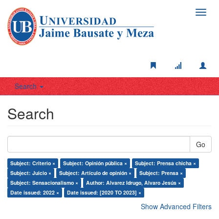
Toggl
navig
Search
Search
Go
Subject: Criterio ×
Subject: Opinión pública ×
Subject: Prensa chicha ×
Subject: Juicio ×
Subject: Artículo de opinión ×
Subject: Prensa ×
Subject: Sensacionalismo ×
Author: Alvarez Idrugo, Alvaro Jesús ×
Date issued: 2022 ×
Date issued: [2020 TO 2023] ×
Show Advanced Filters