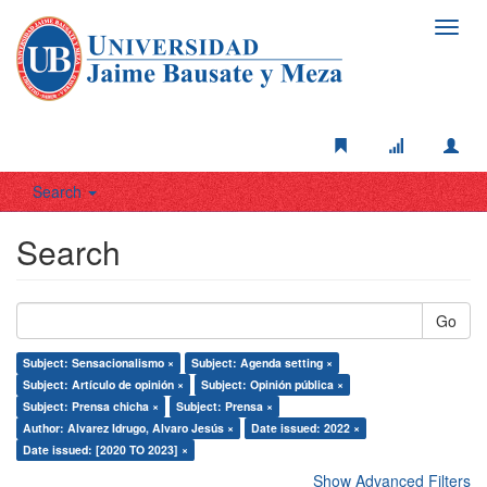
Toggl
navig
Search
Search
Go
Subject: Sensacionalismo ×
Subject: Agenda setting ×
Subject: Artículo de opinión ×
Subject: Opinión pública ×
Subject: Prensa chicha ×
Subject: Prensa ×
Author: Alvarez Idrugo, Alvaro Jesús ×
Date issued: 2022 ×
Date issued: [2020 TO 2023] ×
Show Advanced Filters