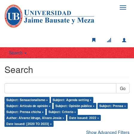
Toggl
navig
Search
Search
Go
Subject: Sensacionalismo ×
Subject: Agenda setting ×
Subject: Artículo de opinión ×
Subject: Opinión pública ×
Subject: Prensa ×
Subject: Prensa chicha ×
Subject: Criterio ×
Author: Alvarez Idrugo, Alvaro Jesús ×
Date issued: 2022 ×
Date issued: [2020 TO 2023] ×
Show Advanced Filters