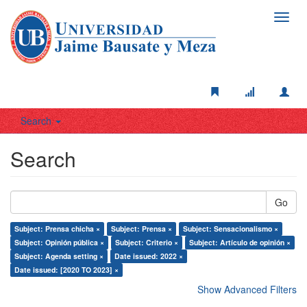
Toggl
navig
Search
Search
Go
Subject: Prensa chicha ×
Subject: Prensa ×
Subject: Sensacionalismo ×
Subject: Opinión pública ×
Subject: Criterio ×
Subject: Artículo de opinión ×
Subject: Agenda setting ×
Date issued: 2022 ×
Date issued: [2020 TO 2023] ×
Show Advanced Filters