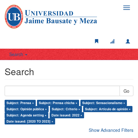
Toggl
navig
Search
Search
Go
Subject: Prensa ×
Subject: Prensa chicha ×
Subject: Sensacionalismo ×
Subject: Opinión pública ×
Subject: Criterio ×
Subject: Artículo de opinión ×
Subject: Agenda setting ×
Date issued: 2022 ×
Date issued: [2020 TO 2023] ×
Show Advanced Filters