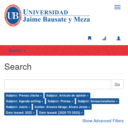
Toggl
navig
Search
Search
Go
Subject: Prensa chicha ×
Subject: Artículo de opinión ×
Subject: Agenda setting ×
Subject: Prensa ×
Subject: Sensacionalismo ×
Subject: Juicio ×
Author: Alvarez Idrugo, Alvaro Jesús ×
Date issued: 2022 ×
Date issued: [2020 TO 2023] ×
Show Advanced Filters