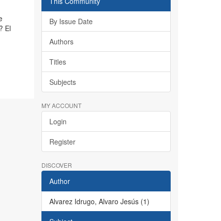
This Community
e
By Issue Date
? El
Authors
Titles
Subjects
MY ACCOUNT
Login
Register
DISCOVER
Author
Alvarez Idrugo, Alvaro Jesús (1)