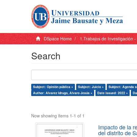
DSpace Home
1.Trabajos de Investigación 
Search
Subject: Opinión pública ×
Subject: Juicio ×
Subject: Agenda s
Author: Alvarez Idrugo, Alvaro Jesús ×
Date issued: 2022 ×
Da
Now showing items 1-1 of 1
Impacto de la r
del distrito de