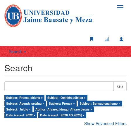
Toggl
navig
Search
Search
Go
Subject: Prensa chicha ×
Subject: Opinión pública ×
Subject: Agenda setting ×
Subject: Prensa ×
Subject: Sensacionalismo ×
Subject: Juicio ×
Author: Alvarez Idrugo, Alvaro Jesús ×
Date issued: 2022 ×
Date issued: [2020 TO 2023] ×
Show Advanced Filters