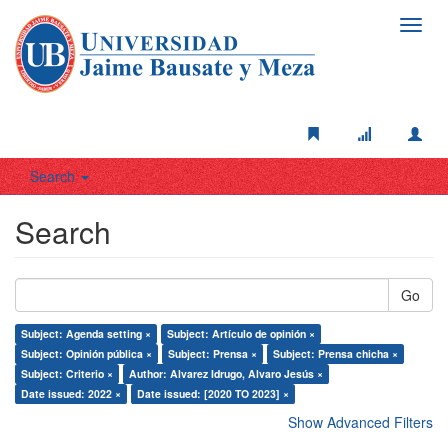
Toggl
navig
Search
Search
Go
Subject: Agenda setting ×
Subject: Artículo de opinión ×
Subject: Opinión pública ×
Subject: Prensa ×
Subject: Prensa chicha ×
Subject: Criterio ×
Author: Alvarez Idrugo, Alvaro Jesús ×
Date issued: 2022 ×
Date issued: [2020 TO 2023] ×
Show Advanced Filters