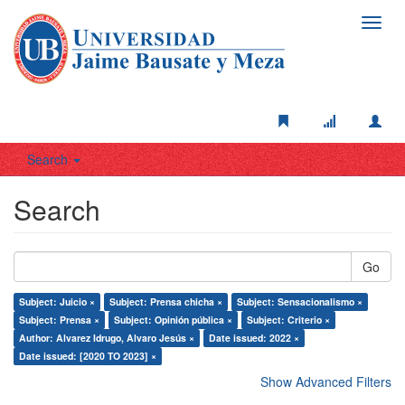
Toggl
navig
Search
Search
Go
Subject: Juicio ×
Subject: Prensa chicha ×
Subject: Sensacionalismo ×
Subject: Prensa ×
Subject: Opinión pública ×
Subject: Criterio ×
Author: Alvarez Idrugo, Alvaro Jesús ×
Date issued: 2022 ×
Date issued: [2020 TO 2023] ×
Show Advanced Filters