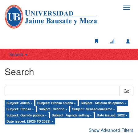
Toggl
navig
Search
Search
Go
Subject: Juicio ×
Subject: Prensa chicha ×
Subject: Artículo de opinión ×
Subject: Prensa ×
Subject: Criterio ×
Subject: Sensacionalismo ×
Subject: Opinión pública ×
Subject: Agenda setting ×
Date issued: 2022 ×
Date issued: [2020 TO 2023] ×
Show Advanced Filters