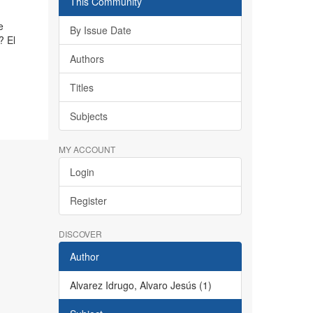
This Community
e
By Issue Date
? El
Authors
Titles
Subjects
MY ACCOUNT
Login
Register
DISCOVER
Author
Alvarez Idrugo, Alvaro Jesús (1)