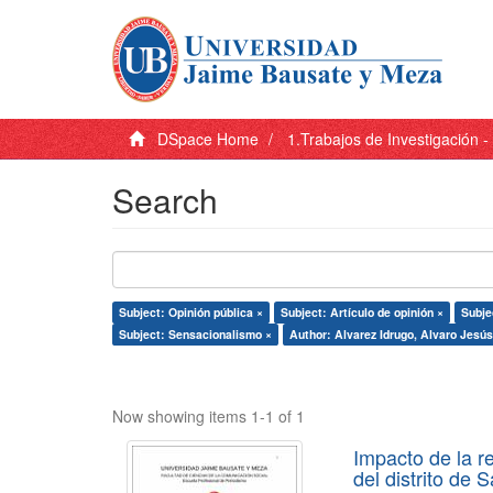
DSpace Home
1.Trabajos de Investigación 
Search
Subject: Opinión pública ×
Subject: Artículo de opinión ×
Subje
Subject: Sensacionalismo ×
Author: Alvarez Idrugo, Alvaro Jesús
Now showing items 1-1 of 1
Impacto de la r
del distrito de