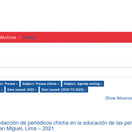
- Alumnos
Search
ct: Prensa ×
Subject: Prensa chicha ×
Subject: Agenda setting ×
 ×
Date issued: 2022 ×
Date issued: [2020 TO 2023] ×
Show Advanced
edacción de periódicos chicha en la educación de las pe
 San Miguel, Lima – 2021