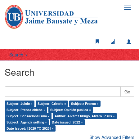
Toggl
navig
Search
Search
Go
Subject: Juicio ×
Subject: Criterio ×
Subject: Prensa ×
Subject: Prensa chicha ×
Subject: Opinión pública ×
Subject: Sensacionalismo ×
Author: Alvarez Idrugo, Alvaro Jesús ×
Subject: Agenda setting ×
Date issued: 2022 ×
Date issued: [2020 TO 2023] ×
Show Advanced Filters