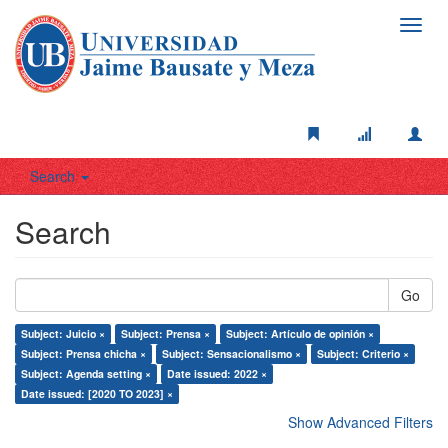
Toggl
navig
Search
Search
Go
Subject: Juicio ×
Subject: Prensa ×
Subject: Artículo de opinión ×
Subject: Prensa chicha ×
Subject: Sensacionalismo ×
Subject: Criterio ×
Subject: Agenda setting ×
Date issued: 2022 ×
Date issued: [2020 TO 2023] ×
Show Advanced Filters