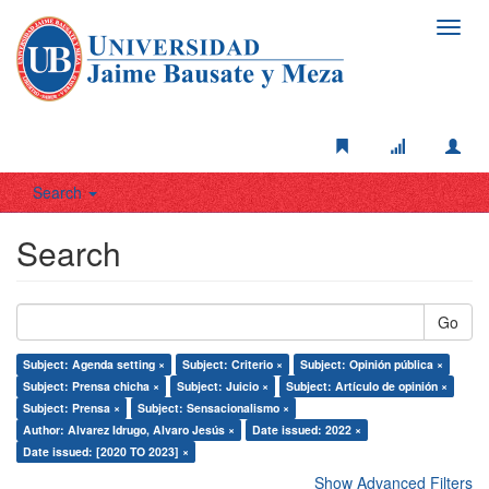
Toggl
navig
Search
Search
Go
Subject: Agenda setting ×
Subject: Criterio ×
Subject: Opinión pública ×
Subject: Prensa chicha ×
Subject: Juicio ×
Subject: Artículo de opinión ×
Subject: Prensa ×
Subject: Sensacionalismo ×
Author: Alvarez Idrugo, Alvaro Jesús ×
Date issued: 2022 ×
Date issued: [2020 TO 2023] ×
Show Advanced Filters