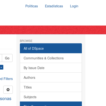
Políticas
Estadísticas
Login
BROWSE
All of DSpace
Go
Communities & Collections
 ×
By Issue Date
Authors
 Filters
Titles
Subjects
rsonas