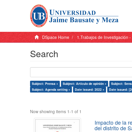
DSpace Home
1.Trabajos de Investigación 
Search
Subject: Prensa ×
Subject: Artículo de opinión ×
Subject: Sens
Subject: Agenda setting ×
Date issued: 2022 ×
Date issued: [
Now showing items 1-1 of 1
Impacto de la r
del distrito de