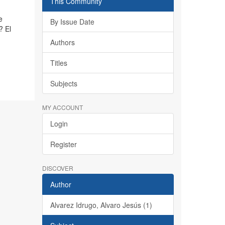
This Community
e
By Issue Date
? El
Authors
Titles
Subjects
MY ACCOUNT
Login
Register
DISCOVER
Author
Alvarez Idrugo, Alvaro Jesús (1)