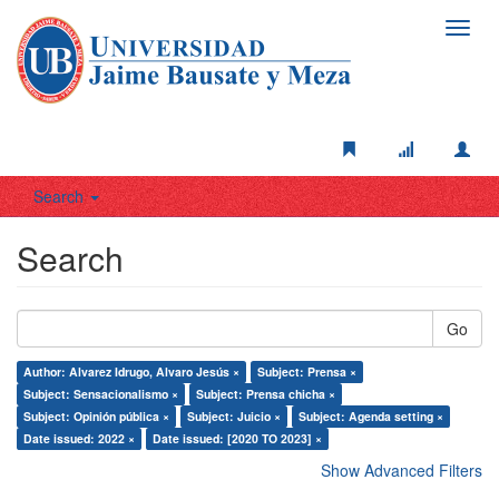
Toggl
navig
Search
Search
Go
Author: Alvarez Idrugo, Alvaro Jesús ×
Subject: Prensa ×
Subject: Sensacionalismo ×
Subject: Prensa chicha ×
Subject: Opinión pública ×
Subject: Juicio ×
Subject: Agenda setting ×
Date issued: 2022 ×
Date issued: [2020 TO 2023] ×
Show Advanced Filters