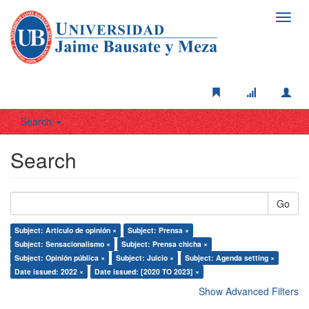
Toggl
navig
Search
Search
Go
Subject: Artículo de opinión ×
Subject: Prensa ×
Subject: Sensacionalismo ×
Subject: Prensa chicha ×
Subject: Opinión pública ×
Subject: Juicio ×
Subject: Agenda setting ×
Date issued: 2022 ×
Date issued: [2020 TO 2023] ×
Show Advanced Filters