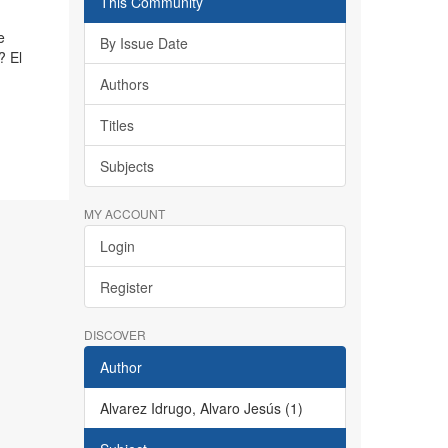
This Community
e
By Issue Date
? El
Authors
Titles
Subjects
MY ACCOUNT
Login
Register
DISCOVER
Author
Alvarez Idrugo, Alvaro Jesús (1)