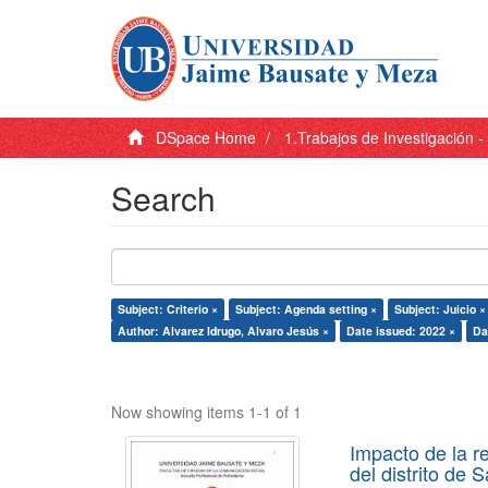
DSpace Home
1.Trabajos de Investigación 
Search
Subject: Criterio ×
Subject: Agenda setting ×
Subject: Juicio ×
Author: Alvarez Idrugo, Alvaro Jesús ×
Date issued: 2022 ×
Da
Now showing items 1-1 of 1
Impacto de la r
del distrito de