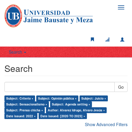
Toggl
navig
Search
Search
Go
Subject: Criterio ×
Subject: Opinión pública ×
Subject: Juicio ×
Subject: Sensacionalismo ×
Subject: Agenda setting ×
Subject: Prensa chicha ×
Author: Alvarez Idrugo, Alvaro Jesús ×
Date issued: 2022 ×
Date issued: [2020 TO 2023] ×
Show Advanced Filters