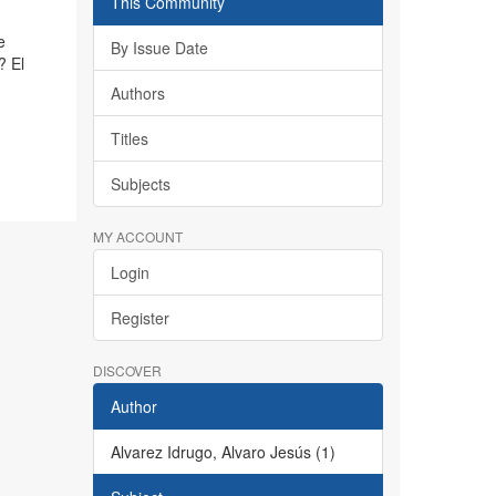
This Community
e
By Issue Date
? El
Authors
Titles
Subjects
MY ACCOUNT
Login
Register
DISCOVER
Author
Alvarez Idrugo, Alvaro Jesús (1)