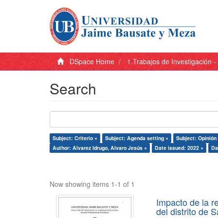
DSpace Home
1.Trabajos de Investigación 
Search
Subject: Criterio ×
Subject: Agenda setting ×
Subject: Opinión 
Author: Alvarez Idrugo, Alvaro Jesús ×
Date issued: 2022 ×
Da
Now showing items 1-1 of 1
Impacto de la r
del distrito de