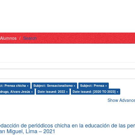
- Alumnos
Search
ct: Prensa chicha ×
Subject: Sensacionalismo ×
Subject: Prensa ×
Idrugo, Alvaro Jesús ×
Date issued: 2022 ×
Date issued: [2020 TO 2023] ×
Show Advanced
edacción de periódicos chicha en la educación de las pe
 San Miguel, Lima – 2021