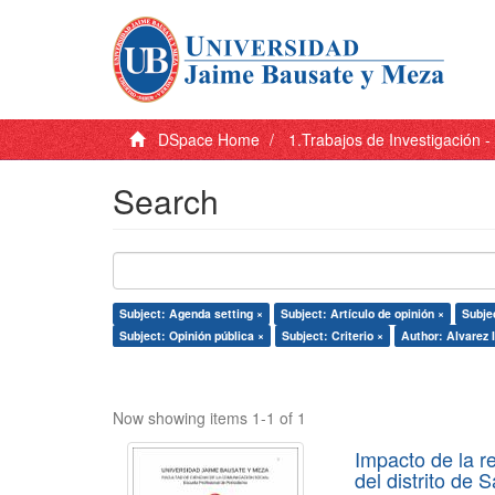
DSpace Home
1.Trabajos de Investigación 
Search
Subject: Agenda setting ×
Subject: Artículo de opinión ×
Subje
Subject: Opinión pública ×
Subject: Criterio ×
Author: Alvarez 
Now showing items 1-1 of 1
Impacto de la r
del distrito de