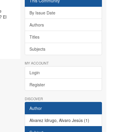
This Community
e
By Issue Date
? El
Authors
Titles
Subjects
MY ACCOUNT
Login
Register
DISCOVER
Author
Alvarez Idrugo, Alvaro Jesús (1)