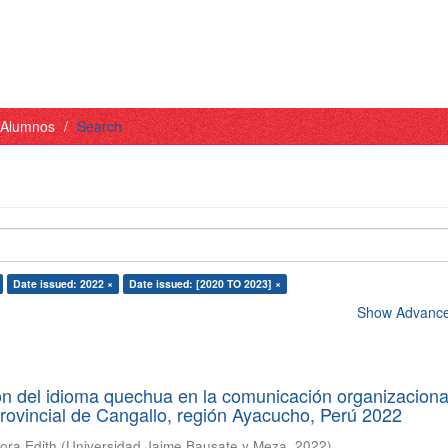
- Alumnos
Search
Date issued: 2022 ×
Date issued: [2020 TO 2023] ×
Show Advanced
ón del idioma quechua en la comunicación organizaciona
rovincial de Cangallo, región Ayacucho, Perú 2022
ora Edith
(
Universidad Jaime Bausate y Meza
,
2022
)