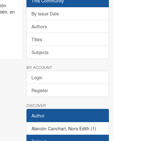
This Community
ción
bién, en
By Issue Date
Authors
Titles
Subjects
MY ACCOUNT
Login
Register
DISCOVER
Author
Alarcón Canchari, Nora Edith (1)