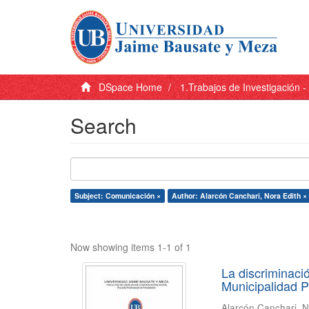
DSpace Home
1.Trabajos de Investigación 
Search
Subject: Comunicación ×
Author: Alarcón Canchari, Nora Edith ×
Now showing items 1-1 of 1
La discriminaci
Municipalidad P
Alarcón Canchari, N