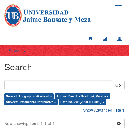
Toggl
navig
Search
Search
Go
Subject: Lenguaje audiovisual ×
Author: Paredes Reátegui, Mónica ×
Subject: Tratamiento informativo ×
Date issued: [2020 TO 2023] ×
Show Advanced Filters
Now showing items 1-1 of 1