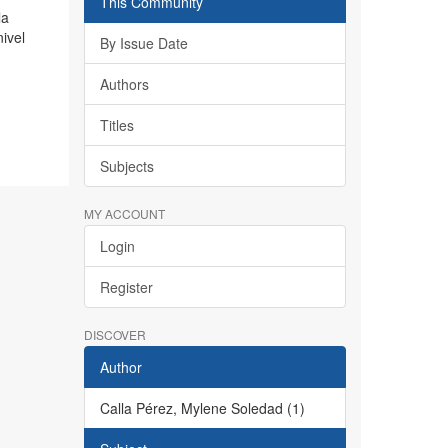
This Community
la
nivel
By Issue Date
Authors
Titles
Subjects
MY ACCOUNT
Login
Register
DISCOVER
Author
Calla Pérez, Mylene Soledad (1)