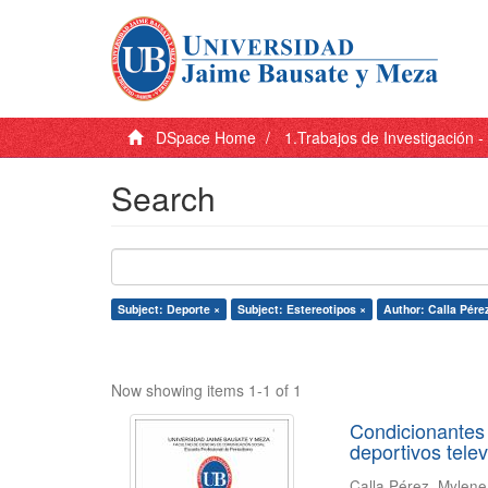
DSpace Home
1.Trabajos de Investigación 
Search
Subject: Deporte ×
Subject: Estereotipos ×
Author: Calla Pére
Now showing items 1-1 of 1
Condicionantes 
deportivos tele
Calla Pérez, Mylen