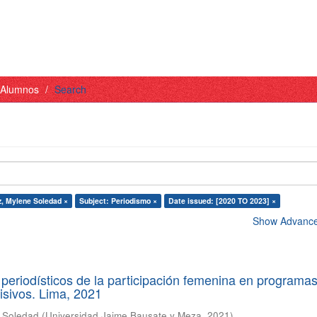
- Alumnos
Search
z, Mylene Soledad ×
Subject: Periodismo ×
Date issued: [2020 TO 2023] ×
Show Advanced
periodísticos de la participación femenina en programa
visivos. Lima, 2021
e Soledad
(
Universidad Jaime Bausate y Meza
,
2021
)