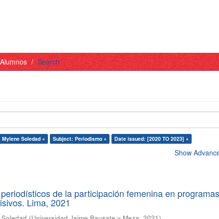
- Alumnos
Search
, Mylene Soledad ×
Subject: Periodismo ×
Date issued: [2020 TO 2023] ×
Show Advanced
periodísticos de la participación femenina en programa
visivos. Lima, 2021
e Soledad
(
Universidad Jaime Bausate y Meza
,
2021
)