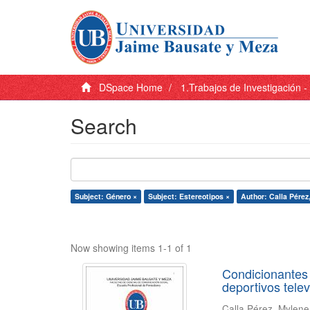
DSpace Home
1.Trabajos de Investigación 
Search
Subject: Género ×
Subject: Estereotipos ×
Author: Calla Pérez
Now showing items 1-1 of 1
Condicionantes 
deportivos tele
Calla Pérez, Mylen