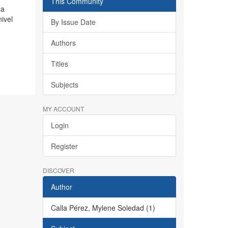
This Community
la
nivel
By Issue Date
Authors
Titles
Subjects
MY ACCOUNT
Login
Register
DISCOVER
Author
Calla Pérez, Mylene Soledad (1)