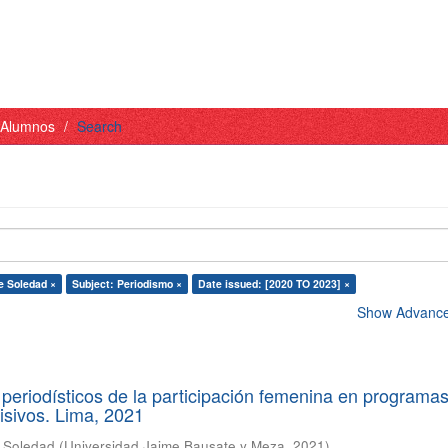
- Alumnos
Search
e Soledad ×
Subject: Periodismo ×
Date issued: [2020 TO 2023] ×
Show Advanced
periodísticos de la participación femenina en programa
visivos. Lima, 2021
e Soledad
(
Universidad Jaime Bausate y Meza
,
2021
)