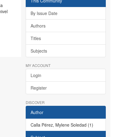
This Community
la
nivel
By Issue Date
Authors
Titles
Subjects
MY ACCOUNT
Login
Register
DISCOVER
Author
Calla Pérez, Mylene Soledad (1)