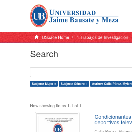
DSpace Home
1.Trabajos de Investigación 
Search
Subject: Mujer ×
Subject: Género ×
Author: Calla Pérez, Mylen
Now showing items 1-1 of 1
Condicionantes 
deportivos tele
Calla Pérez, Mylen