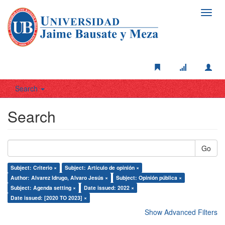
Toggl
navig
Search
Search
Go
Subject: Criterio ×
Subject: Artículo de opinión ×
Author: Alvarez Idrugo, Alvaro Jesús ×
Subject: Opinión pública ×
Subject: Agenda setting ×
Date issued: 2022 ×
Date issued: [2020 TO 2023] ×
Show Advanced Filters