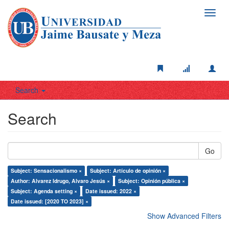
Toggl
navig
Search
Search
Go
Subject: Sensacionalismo ×
Subject: Artículo de opinión ×
Author: Alvarez Idrugo, Alvaro Jesús ×
Subject: Opinión pública ×
Subject: Agenda setting ×
Date issued: 2022 ×
Date issued: [2020 TO 2023] ×
Show Advanced Filters