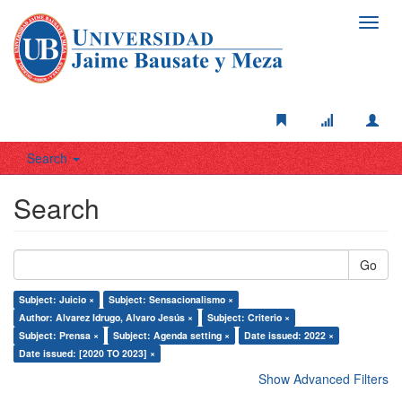
Toggl
navig
Search
Search
Go
Subject: Juicio ×
Subject: Sensacionalismo ×
Author: Alvarez Idrugo, Alvaro Jesús ×
Subject: Criterio ×
Subject: Prensa ×
Subject: Agenda setting ×
Date issued: 2022 ×
Date issued: [2020 TO 2023] ×
Show Advanced Filters