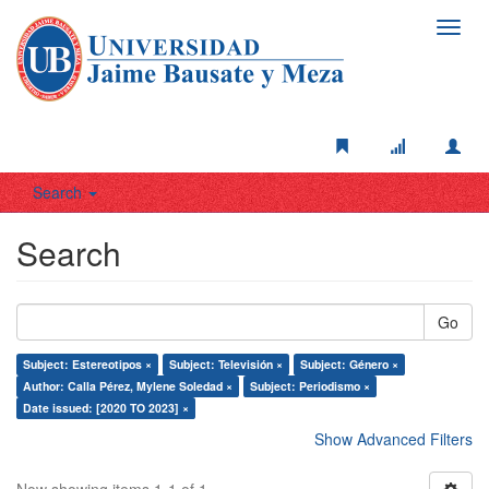
Toggl
navig
Search
Search
Go
Subject: Estereotipos ×
Subject: Televisión ×
Subject: Género ×
Author: Calla Pérez, Mylene Soledad ×
Subject: Periodismo ×
Date issued: [2020 TO 2023] ×
Show Advanced Filters