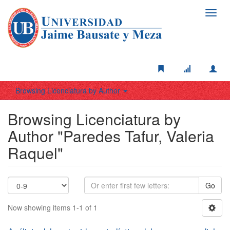
Toggl
navig
Browsing Licenciatura by Author
Browsing Licenciatura by
Author "Paredes Tafur, Valeria
Raquel"
Go
Now showing items 1-1 of 1