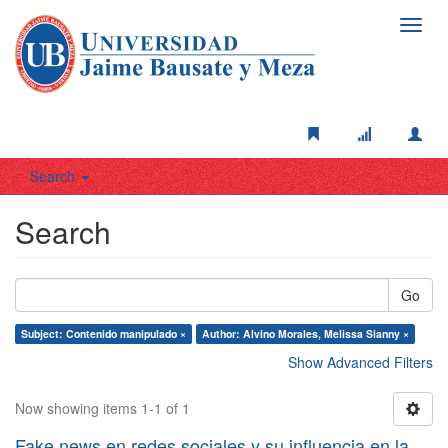
Toggl
navig
Search
Search
Go
Subject: Contenido manipulado ×
Author: Alvino Morales, Melissa Sianny ×
Show Advanced Filters
Now showing items 1-1 of 1
Fake news en redes sociales y su influencia en la