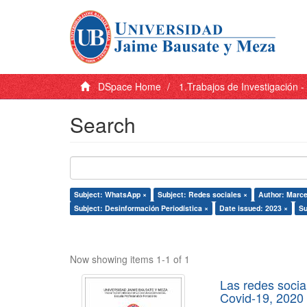
DSpace Home
1.Trabajos de Investigación 
Search
Subject: WhatsApp ×
Subject: Redes sociales ×
Author: Marce
Subject: Desinformación Periodística ×
Date issued: 2023 ×
Su
Now showing items 1-1 of 1
Las redes socia
Covid-19, 2020