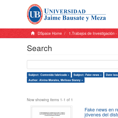
DSpace Home
1.Trabajos de Investigación 
Search
Subject: Contenido fabricado ×
Subject: Fake news ×
Date iss
Author: Alvino Morales, Melissa Sianny ×
Now showing items 1-1 of 1
Fake news en re
jóvenes del dist