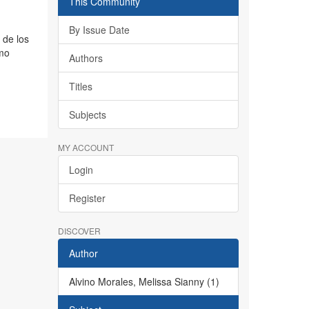
This Community
By Issue Date
 de los
omo
Authors
Titles
Subjects
MY ACCOUNT
Login
Register
DISCOVER
Author
Alvino Morales, Melissa Sianny (1)