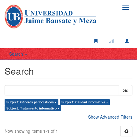
Toggl
navig
Search
Search
Go
Subject: Géneros periodísticos ×
Subject: Calidad informativa ×
Subject: Tratamiento informativo ×
Show Advanced Filters
Now showing items 1-1 of 1