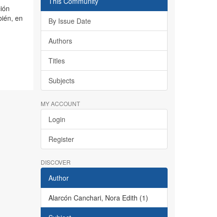
This Community
ción
bién, en
By Issue Date
Authors
Titles
Subjects
MY ACCOUNT
Login
Register
DISCOVER
Author
Alarcón Canchari, Nora Edith (1)