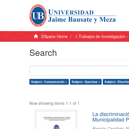
DSpace Home
1.Trabajos de Investigación 
Search
Subject: Comunicación ×
Subject: Quechua ×
Subject: Discrim
Now showing items 1-1 of 1
La discriminaci
Municipalidad P
Alarcón Canchari, N