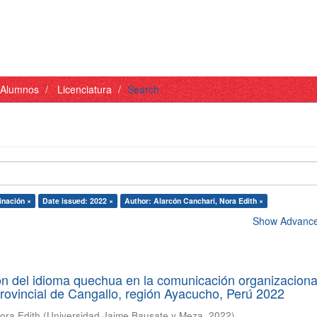
- Alumnos
Licenciatura
Search
inación ×
Date issued: 2022 ×
Author: Alarcón Canchari, Nora Edith ×
Show Advanced
ón del idioma quechua en la comunicación organizaciona
rovincial de Cangallo, región Ayacucho, Perú 2022
ora Edith
(
Universidad Jaime Bausate y Meza
,
2022
)