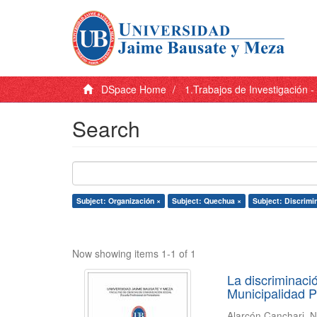
DSpace Home
1.Trabajos de Investigación 
Search
Subject: Organización ×
Subject: Quechua ×
Subject: Discrimi
Now showing items 1-1 of 1
La discriminaci
Municipalidad P
Alarcón Canchari, N