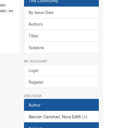
This Community
ción
bién, en
By Issue Date
Authors
Titles
Subjects
MY ACCOUNT
Login
Register
DISCOVER
Author
Alarcón Canchari, Nora Edith (1)