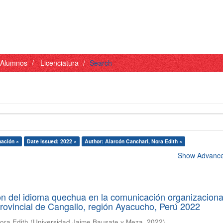
- Alumnos
Licenciatura
Search
nación ×
Date issued: 2022 ×
Author: Alarcón Canchari, Nora Edith ×
Show Advanced
ón del idioma quechua en la comunicación organizaciona
rovincial de Cangallo, región Ayacucho, Perú 2022
ora Edith
(
Universidad Jaime Bausate y Meza
,
2022
)