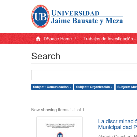
DSpace Home
1.Trabajos de Investigación 
Search
Subject: Comunicación ×
Subject: Organización ×
Subject: Mun
Now showing items 1-1 of 1
La discriminaci
Municipalidad P
Alarcón Canchari, N