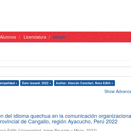
- Alumnos
Licenciatura
Search
icipalidad ×
Date issued: 2022 ×
Author: Alarcón Canchari, Nora Edith ×
Show Advanced
ón del idioma quechua en la comunicación organizaciona
rovincial de Cangallo, región Ayacucho, Perú 2022
ora Edith
(
Universidad Jaime Bausate y Meza
,
2022
)