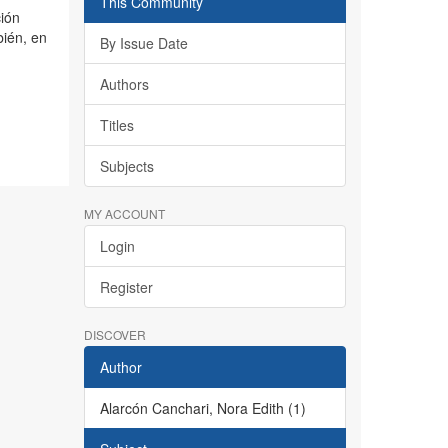
This Community
ción
bién, en
By Issue Date
Authors
Titles
Subjects
MY ACCOUNT
Login
Register
DISCOVER
Author
Alarcón Canchari, Nora Edith (1)