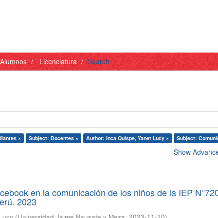
- Alumnos
Licenciatura
Search
diantes ×
Subject: Docentes ×
Author: Inca Quispe, Yanet Lucy ×
Subject: Comuni
Show Advanced
acebook en la comunicación de los niños de la IEP N°72
Perú. 2023
 Lucy
(
Universidad Jaime Bausate y Meza
,
2023-11-10
)