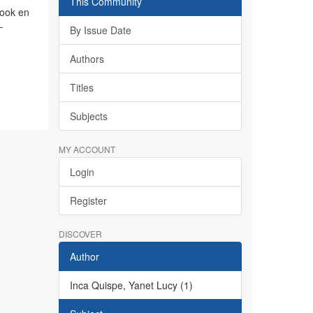
This Community
book en
–
By Issue Date
Authors
Titles
Subjects
MY ACCOUNT
Login
Register
DISCOVER
Author
Inca Quispe, Yanet Lucy (1)