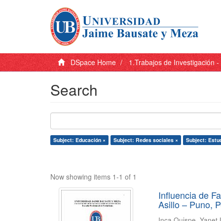
DSpace Home
1.Trabajos de Investigación 
Search
Subject: Educación ×
Subject: Redes sociales ×
Subject: Estu
Now showing items 1-1 of 1
Influencia de F
Asillo – Puno, 
Inca Quispe, Yanet