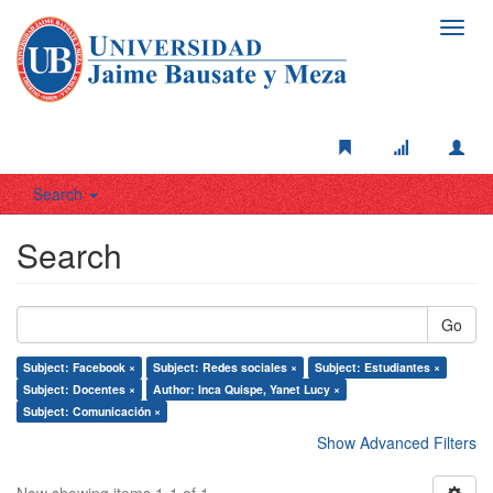
Toggl
navig
Search
Search
Go
Subject: Facebook ×
Subject: Redes sociales ×
Subject: Estudiantes ×
Subject: Docentes ×
Author: Inca Quispe, Yanet Lucy ×
Subject: Comunicación ×
Show Advanced Filters