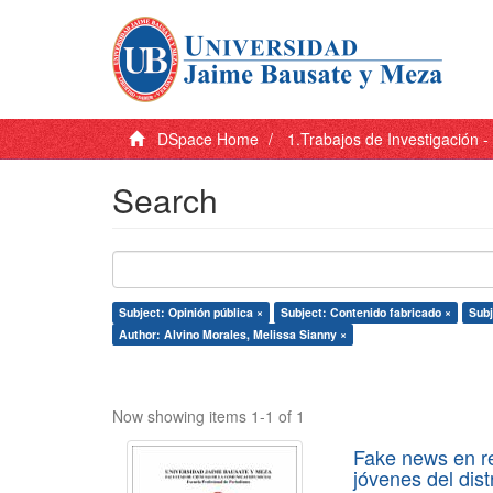
DSpace Home
1.Trabajos de Investigación 
Search
Subject: Opinión pública ×
Subject: Contenido fabricado ×
Subj
Author: Alvino Morales, Melissa Sianny ×
Now showing items 1-1 of 1
Fake news en re
jóvenes del dist