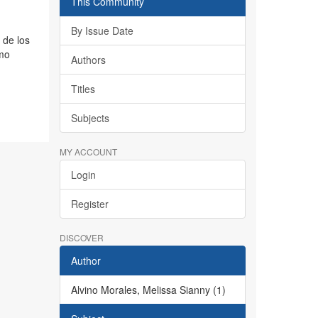
This Community
By Issue Date
 de los
omo
Authors
Titles
Subjects
MY ACCOUNT
Login
Register
DISCOVER
Author
Alvino Morales, Melissa Sianny (1)